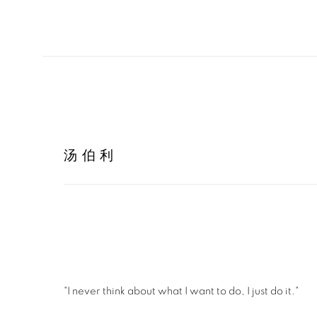
汤伯利
"I never think about what I want to do, I just do it."